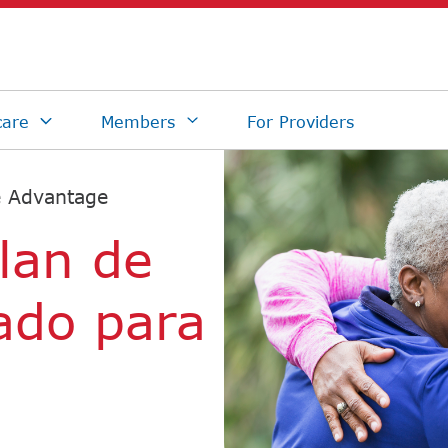
 Advantage​​
lan de
ado para