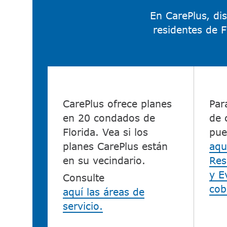
En CarePlus, di
residentes de F
CarePlus ofrece planes
Par
en 20 condados de
de 
Florida. Vea si los
pue
planes CarePlus están
aqu
en su vecindario.​​
Res
y E
Consulte
cob
aquí las áreas de
servicio.